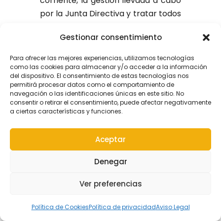
corriente, la gestión llevada a cabo
por la Junta Directiva y tratar todos
los demás asuntos que se hayan
Gestionar consentimiento
especificado en la convocatoria.
Para ofrecer las mejores experiencias, utilizamos tecnologías
ARTICULO 26º.
- La Asamblea
como las cookies para almacenar y/o acceder a la información
General Extraordinaria, que podrá
del dispositivo. El consentimiento de estas tecnologías nos
permitirá procesar datos como el comportamiento de
tratar de cualquier tema, se reunirá
navegación o las identificaciones únicas en este sitio. No
cuando lo acuerde la Junta
consentir o retirar el consentimiento, puede afectar negativamente
a ciertas características y funciones.
Directiva o lo soliciten, al menos el
veinticinco por ciento del total de
Aceptar
asociados, expresando en la
solicitud los asuntos a tratar en la
Denegar
Asamblea. En este supuesto, el
Presidente de la Junta Directiva
Ver preferencias
convocará la Asamblea con el
orden del día solicitado, para
Política de Cookies
Política de privacidad
Aviso Legal