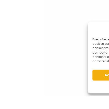
Para ofrec
cookies pa
consentimi
comportami
consentir o
característ
Ac