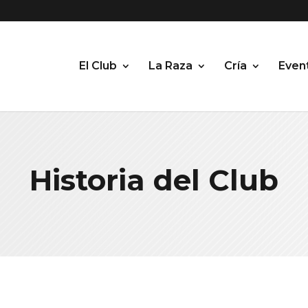
El Club
La Raza
Cría
Even
Historia del Club