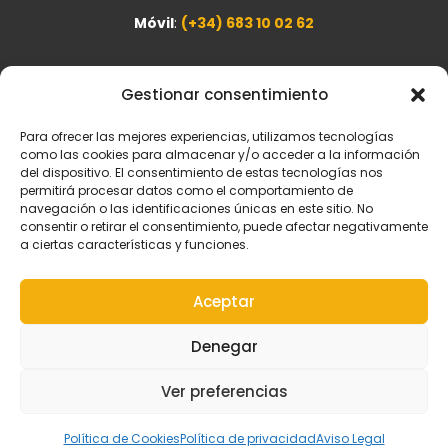
Móvil
:
(+34) 683 10 02 62
info@cre-es.com
Gestionar consentimiento
Para ofrecer las mejores experiencias, utilizamos tecnologías
Política de privacidad
como las cookies para almacenar y/o acceder a la información
Política de cookies
del dispositivo. El consentimiento de estas tecnologías nos
permitirá procesar datos como el comportamiento de
navegación o las identificaciones únicas en este sitio. No
Newsletter
consentir o retirar el consentimiento, puede afectar negativamente
a ciertas características y funciones.
Si quieres recibir noticias sobre nuestros eventos, déjanos
tu email. Prometemos no agobiarte.
Aceptar
Suscribirse
Denegar
Ver preferencias
Diseñado por
Club Rottweiler de España
Política de Cookies
Política de privacidad
Aviso Legal