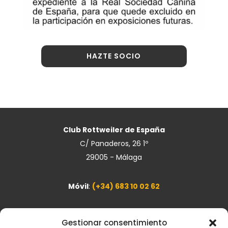
HAZTE SOCIO
Club Rottweiler de España
C/ Panaderos, 26 1º
29005
-
Málaga
Móvil
:
(+34) 683 10 02 62
info@cre-es.com
Gestionar consentimiento